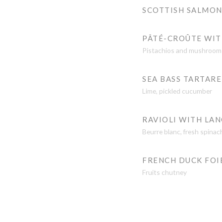
SCOTTISH SALMON
PÂTÉ-CROÛTE WIT
Pistachios and mushroom
SEA BASS TARTARE
Lime, pickled cucumber
RAVIOLI WITH LA
Beurre blanc, fresh spinac
FRENCH DUCK FOI
Fruits chutney