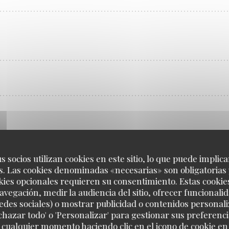
s socios utilizan cookies en este sitio, lo que puede implica
. Las cookies denominadas «necesarias» son obligatorias 
kies opcionales requieren su consentimiento. Estas cookie
avegación, medir la audiencia del sitio, ofrecer funcionali
edes sociales) o mostrar publicidad o contenidos personali
echazar todo' o 'Personalizar' para gestionar sus preferen
 cualquier momento haciendo clic en el icono de cookie en l