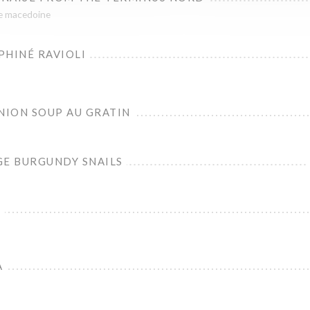
le macedoine
PHINÉ RAVIOLI
NION SOUP AU GRATIN
GE BURGUNDY SNAILS
L
A