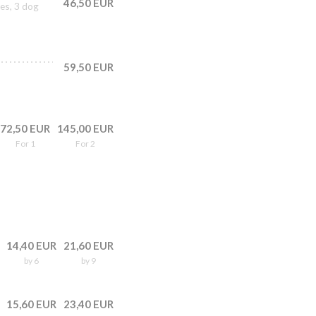
46,50 EUR
es, 3 dog
59,50 EUR
72,50 EUR
145,00 EUR
For 1
For 2
14,40 EUR
21,60 EUR
by 6
by 9
15,60 EUR
23,40 EUR