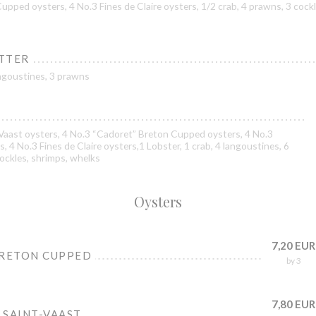
pped oysters, 4 No.3 Fines de Claire oysters, 1/2 crab, 4 prawns, 3 cockl
TTER
angoustines, 3 prawns
-Vaast oysters, 4 No.3 “Cadoret” Breton Cupped oysters, 4 No.3
s, 4 No.3 Fines de Claire oysters,1 Lobster, 1 crab, 4 langoustines, 6
ockles, shrimps, whelks
Oysters
7,20 EUR
BRETON CUPPED
by 3
7,80 EUR
" SAINT-VAAST