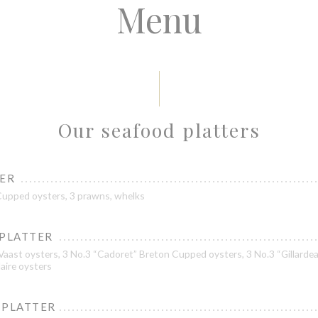
Menu
Our seafood platters
TER
Cupped oysters, 3 prawns, whelks
 PLATTER
-Vaast oysters, 3 No.3 “Cadoret” Breton Cupped oysters, 3 No.3 “Gillardea
laire oysters
 PLATTER