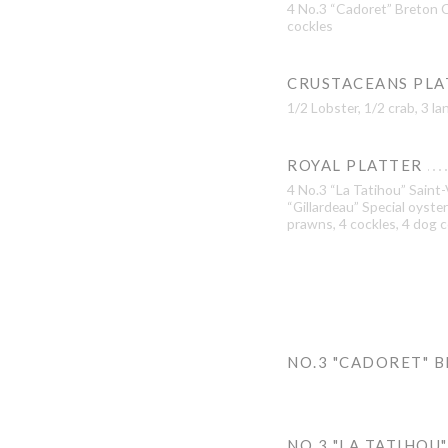
4 No.3 “Cadoret” Breton Cu
cockles
CRUSTACEANS PLA
1/2 Lobster, 1/2 crab, 3 l
ROYAL PLATTER
4 No.3 “La Tatihou” Saint
“Gillardeau” Special oyster
prawns, 4 cockles, 4 dog c
NO.3 "CADORET" 
NO.3 "LA TATIHOU