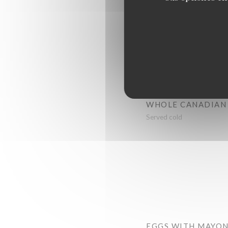
WHOLE CRAB
500 g approx.
1/2 CANADIAN LO
Served cold
WHOLE CANADIAN
Served cold
EGGS WITH MAYON