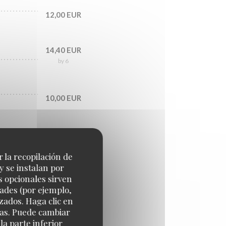
12,00 EUR
14,40 EUR
by 6
10,00 EUR
19,40 EUR
by 8
r la recopilación de
y se instalan por
31,50 EUR
s opcionales sirven
by 5
dades (por ejemplo,
zados. Haga clic en
cias. Puede cambiar
12,00 EUR
a parte inferior