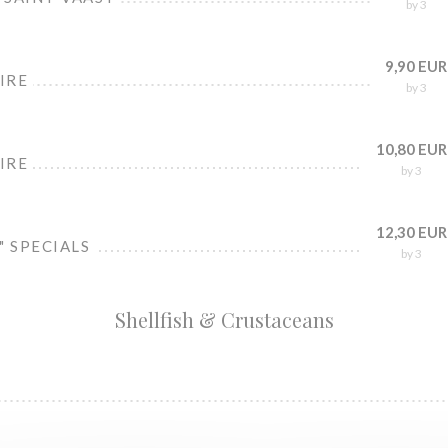
by 3
9,90 EUR
IRE
by 3
10,80 EUR
IRE
by 3
12,30 EUR
" SPECIALS
by 3
Shellfish & Crustaceans