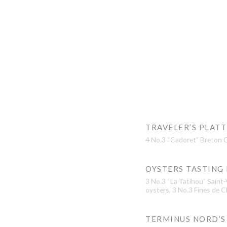
TRAVELER’S PLAT
4 No.3 “Cadoret” Breton 
OYSTERS TASTING
3 No.3 “La Tatihou” Saint
oysters, 3 No.3 Fines de C
TERMINUS NORD’S