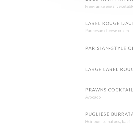
Free-range eggs, vegetab
LABEL ROUGE DAU
Parmesan cheese cream
PARISIAN-STYLE O
LARGE LABEL ROU
PRAWNS COCKTAI
Avocado
PUGLIESE BURRAT
Heirloom tomatoes, basil