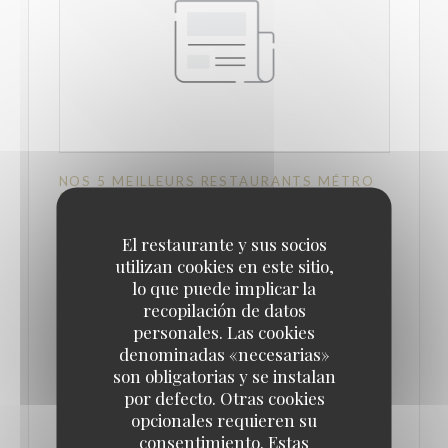
NOS 5 MEILLEURS RESTAURANTS MÉTRO
GARE DU NORD À PARIS
13/07/2022
El restaurante y sus socios
utilizan cookies en este sitio,
Installée juste en face de la gare du Nord, cette
lo que puede implicar la
immense brasserie n'a pourtant vraiment rien d'un
recopilación de datos
personales. Las cookies
buffet de gare. C'est au contraire une remarquable
denominadas «necesarias»
brasserie avec un joli cadre rétro qui mêle l'Art
son obligatorias y se instalan
Déco et l'Art Nouveau.
por defecto. Otras cookies
opcionales requieren su
consentimiento. Estas