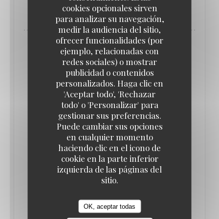
((ABRE EN UNA NUEVA VENTANA))
LEA EL ARTICULO
cookies opcionales sirven
para analizar su navegación,
medir la audiencia del sitio,
ofrecer funcionalidades (por
ejemplo, relacionadas con
redes sociales) o mostrar
publicidad o contenidos
personalizados. Haga clic en
'Aceptar todo', 'Rechazar
todo' o 'Personalizar' para
gestionar sus preferencias.
Puede cambiar sus opciones
en cualquier momento
haciendo clic en el icono de
cookie en la parte inferior
北駅前、アールデコが魅力のテルミニュス・ノー
izquierda de las páginas del
ルへ。
sitio.
29/11/2019
OK, aceptar todas
((ABRE EN UNA NUEVA VENTANA))
LEA EL ARTICULO