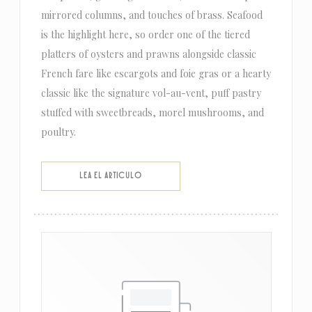
mirrored columns, and touches of brass. Seafood
is the highlight here, so order one of the tiered
platters of oysters and prawns alongside classic
French fare like escargots and foie gras or a hearty
classic like the signature vol-au-vent, puff pastry
stuffed with sweetbreads, morel mushrooms, and
poultry.
((ABRE EN UNA NUEVA VENTANA))
LEA EL ARTICULO