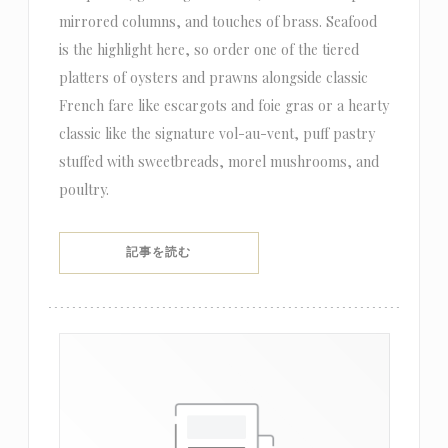
mirrored columns, and touches of brass. Seafood
is the highlight here, so order one of the tiered
platters of oysters and prawns alongside classic
French fare like escargots and foie gras or a hearty
classic like the signature vol-au-vent, puff pastry
stuffed with sweetbreads, morel mushrooms, and
poultry.
((新しいウィンドウで開きます))
記事を読む