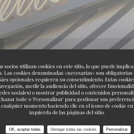
s socios utilizan cookies en este sitio, lo que puede implica
. Las cookies denominadas «necesarias» son obligatorias 
kies opcionales requieren su consentimiento. Estas cookie
avegación, medir la audiencia del sitio, ofrecer funcionali
edes sociales) o mostrar publicidad o contenidos personali
echazar todo' o 'Personalizar' para gestionar sus preferen
 cualquier momento haciendo clic en el icono de cookie en l
izquierda de las páginas del sitio.
IE – FRUITS DE MER A EMPORTER
23, RUE DE DUNKERQUE 750
OK, aceptar todas
Denegar todas las cookies
Personalizar