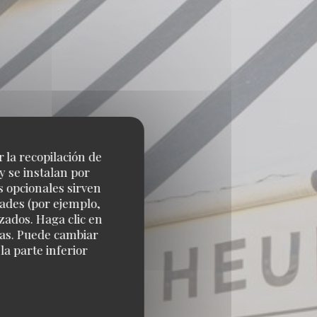
r la recopilación de
y se instalan por
s opcionales sirven
dades (por ejemplo,
zados. Haga clic en
cias. Puede cambiar
a parte inferior
10 PARIS