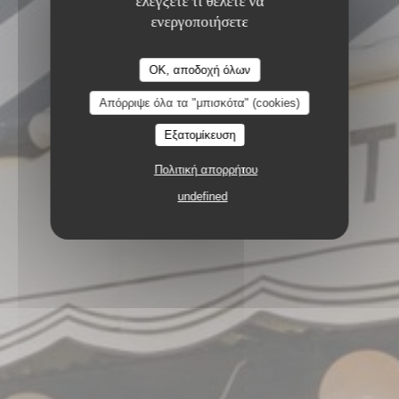
ενεργοποιήσετε
OK, αποδοχή όλων
Απόρριψε όλα τα "μπισκότα" (cookies)
23, RUE DE DUNKERQUE 75010 PARIS
Εξατομίκευση
Πολιτική απορρήτου
undefined