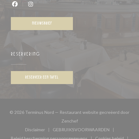
Facebook ((opent in een nieuw venster))
Instagram ((opent in een nieuw venster))
NIEUWSBRIEF
RESERVERING
RESERVEER EEN TAFEL
© 2026 Terminus Nord — Restaurant website gecreëerd door
((opent in een nieuw venster))
Zenchef
Disclaimer
GEBRUIKSVOORWAARDEN
((opent in een nieuw venster))
((opent in een nieuw venster
Beleid bescherming persoonsgegevens
Cookies beleid