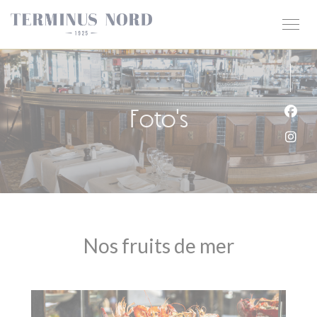
Cookies beheer paneel
Foto's
Face
Inst
Nos fruits de mer