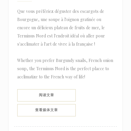
Que vous préfériez déguster des escargots de
Bourgogne, une soupe à l'oignon gratinée ou
encore un délicieux plateau de fruits de mer, le
Terminus Nord est l'endroit idéal où aller pour
s'acclimater à l'art de vivre à la française !
Whether you prefer Burgundy snails, French onion
soup, the Terminus Nord is the perfect placce to
acclimatize to the French way of life!
((在新窗口中打开))
阅读文章
((在新窗口中打开))
查看媒体文章