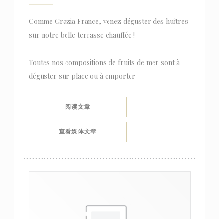
Comme Grazia France, venez déguster des huîtres
sur notre belle terrasse chauffée !
Toutes nos compositions de fruits de mer sont à
déguster sur place ou à emporter
((在新窗口中打开))
阅读文章
((在新窗口中打开))
查看媒体文章