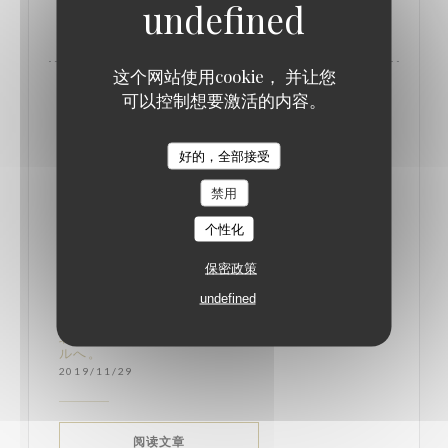
((在新窗口中打开))
阅读文章
这个网站使用cookie， 并让您
可以控制想要激活的内容。
好的，全部接受
禁用
个性化
保密政策
undefined
北駅前、アールデコが魅力のテルミニュス・ノー
ルへ。
2019/11/29
((在新窗口中打开))
阅读文章