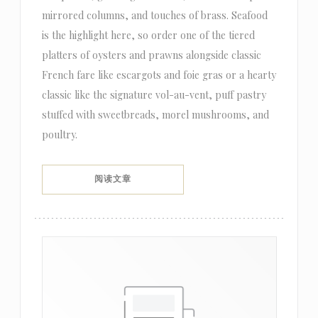
mirrored columns, and touches of brass. Seafood
is the highlight here, so order one of the tiered
platters of oysters and prawns alongside classic
French fare like escargots and foie gras or a hearty
classic like the signature vol-au-vent, puff pastry
stuffed with sweetbreads, morel mushrooms, and
poultry.
((在新窗口中打开))
阅读文章