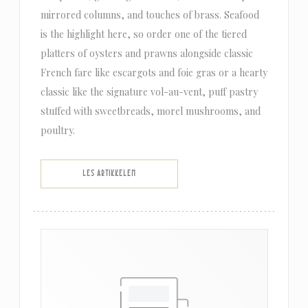
mirrored columns, and touches of brass. Seafood
is the highlight here, so order one of the tiered
platters of oysters and prawns alongside classic
French fare like escargots and foie gras or a hearty
classic like the signature vol-au-vent, puff pastry
stuffed with sweetbreads, morel mushrooms, and
poultry.
((ÅPNER I ET NYTT VINDU))
LES ARTIKKELEN