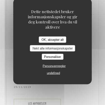
((ÅPNER I ET NYTT VINDU))
LES ARTIKKELEN
Dette nettstedet bruker
informasjonskapsler og gir
deg kontroll over hva du vil
aktivere
OK, aksepter alt
Nekt alle informasjonskapsler
Personaliser
Personvernregler
undefined
北駅前、アールデコが魅力のテルミニュス・ノー
ルへ。
29/11/2019
((ÅPNER I ET NYTT VINDU))
LES ARTIKKELEN