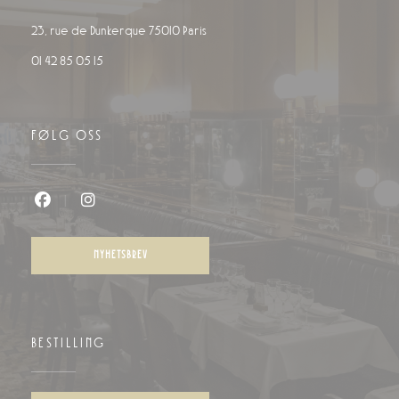
((åpner i et nytt vindu))
23, rue de Dunkerque 75010 Paris
01 42 85 05 15
FØLG OSS
Facebook ((åpner i et nytt vindu))
Instagram ((åpner i et nytt vindu))
NYHETSBREV
BESTILLING