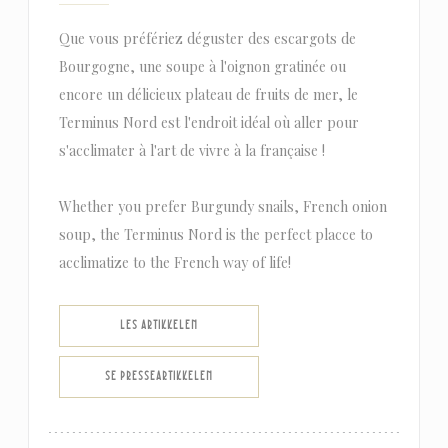
Que vous préfériez déguster des escargots de
Bourgogne, une soupe à l'oignon gratinée ou
encore un délicieux plateau de fruits de mer, le
Terminus Nord est l'endroit idéal où aller pour
s'acclimater à l'art de vivre à la française !
Whether you prefer Burgundy snails, French onion
soup, the Terminus Nord is the perfect placce to
acclimatize to the French way of life!
((ÅPNER I ET NYTT VINDU))
LES ARTIKKELEN
((ÅPNER I ET NYTT VINDU))
SE PRESSEARTIKKELEN